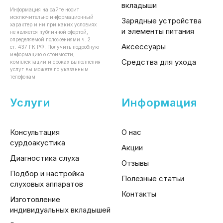
вкладыши
Информация на сайте носит
исключительно информационный
Зарядные устройства
характер и ни при каких условиях
и элементы питания
не является публичной офертой,
определяемой положениями ч. 2
Аксессуары
ст. 437 ГК РФ. Получить подробную
информацию о стоимости,
Средства для ухода
комплектации и сроках выполнения
услуг вы можете по указанным
телефонам
Услуги
Информация
Консультация
О нас
сурдоакустика
Акции
Диагностика слуха
Отзывы
Подбор и настройка
Полезные статьи
слуховых аппаратов
Контакты
Изготовление
индивидуальных вкладышей